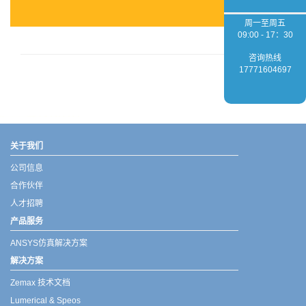
周一至周五
09:00 - 17：30
咨询热线
17771604697
武汉宇熠,宇熠,ueotek,ANSYS,ZEMAX,SPEOS,LUMERICAL,FLUENT,流体仿真,结构仿真,电磁仿真,ANSYS代理商,ANSYS中国代理,zemax代理,maxwell代理,fluent代理,ASLD代理,MCGrating代理,CODE代理,fiberdesk代理
关于我们
公司信息
合作伙伴
人才招聘
产品服务
ANSYS仿真解决方案
解决方案
Zemax 技术文档
Lumerical & Speos