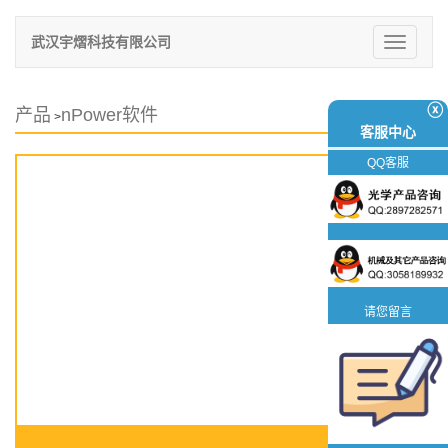
武汉宇熠科技有限公司
切
换
导
航
ⓧ
产品
nPower软件
>
客服中心
QQ客服
请您留言