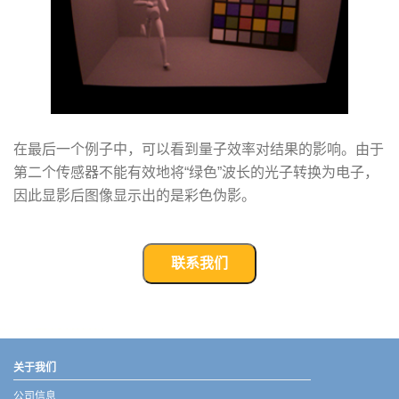
在最后一个例子中，可以看到量子效率对结果的影响。由于
第二个传感器不能有效地将“绿色”波长的光子转换为电子，
因此显影后图像显示出的是彩色伪影。
联系我们
武汉宇熠,宇熠,ueotek,ANSYS,ZEMAX,SPEOS,LUMERICAL,FLUENT,流体仿真,结构仿真,电磁仿真,ANSYS代理商,ANSYS中国代理,zemax代理,maxwell代理,fluent代理,ASLD代理,MCGrating代理,CODE代理,fiberdesk代理
关于我们
公司信息