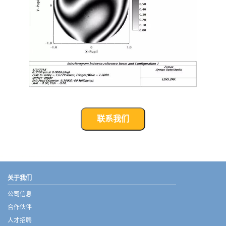
联系我们
武汉宇熠,宇熠,ueotek,ANSYS,ZEMAX,SPEOS,LUMERICAL,FLUENT,流体仿真,结构仿真,电磁仿真,ANSYS代理商,ANSYS中国代理,zemax代理,maxwell代理,fluent代理,ASLD代理,MCGrating代理,CODE代理,fiberdesk代理
关于我们
公司信息
合作伙伴
人才招聘