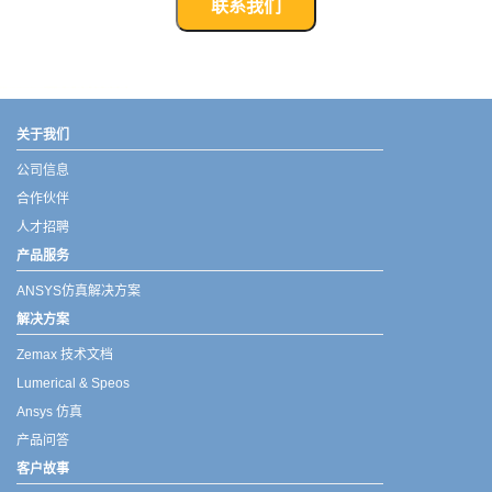
联系我们
武汉宇熠,宇熠,ueotek,ANSYS,ZEMAX,SPEOS,LUMERICAL,FLUENT,流体仿真,结构仿真,电磁仿真,ANSYS代理商,ANSYS中国代理,zemax代理,maxwell代理,fluent代理,ASLD代理,MCGrating代理,CODE代理,fiberdesk代理
关于我们
公司信息
合作伙伴
人才招聘
产品服务
ANSYS仿真解决方案
解决方案
Zemax 技术文档
Lumerical & Speos
Ansys 仿真
产品问答
客户故事