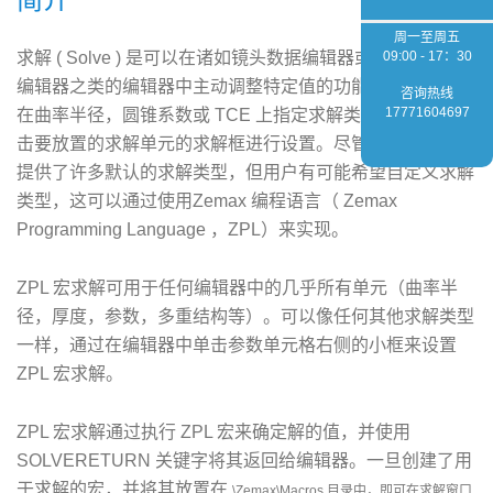
周一至周五
求解 ( Solve ) 是可以在诸如镜头数据编辑器或非序列元件
09:00 - 17：30
编辑器之类的编辑器中主动调整特定值的功能。例如，可以
咨询热线
17771604697
在曲率半径，圆锥系数或 TCE 上指定求解类型，并通过单
击要放置的求解单元的求解框进行设置。尽管 OpticStudio
提供了许多默认的求解类型，但用户有可能希望自定义求解
类型，这可以通过使用Zemax 编程语言（ Zemax
Programming Language ，ZPL）来实现。
ZPL 宏求解可用于任何编辑器中的几乎所有单元（曲率半
径，厚度，参数，多重结构等）。可以像任何其他求解类型
一样，通过在编辑器中单击参数单元格右侧的小框来设置
ZPL 宏求解。
ZPL 宏求解通过执行 ZPL 宏来确定解的值，并使用
SOLVERETURN 关键字将其返回给编辑器。一旦创建了用
于求解的宏，并将其放置在
\Zemax\Macros 目录中，即可在求解窗口