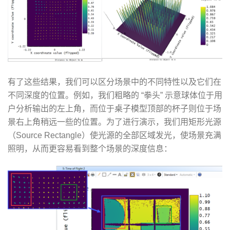
有了这些结果，我们可以区分场景中的不同特性以及它们在
不同深度的位置。例如，我们粗略的 “拳头” 示意球体位于用
户分析输出的左上角，而位于桌子模型顶部的杯子则位于场
景右上角稍远一些的位置。为了进行演示，我们用矩形光源
（Source Rectangle）使光源的全部区域发光，使场景充满
照明，从而更容易看到整个场景的深度信息：