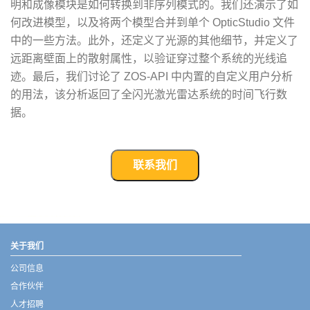
明和成像模块是如何转换到非序列模式的。我们还演示了如
何改进模型，以及将两个模型合并到单个 OpticStudio 文件
中的一些方法。此外，还定义了光源的其他细节，并定义了
远距离壁面上的散射属性，以验证穿过整个系统的光线追
迹。最后，我们讨论了 ZOS-API 中内置的自定义用户分析
的用法，该分析返回了全闪光激光雷达系统的时间飞行数
据。
联系我们
武汉宇熠,宇熠,ueotek,ANSYS,ZEMAX,SPEOS,LUMERICAL,FLUENT,流体仿真,结构仿真,电磁仿真,ANSYS代理商,ANSYS中国代理,zemax代理,maxwell代理,fluent代理,ASLD代理,MCGrating代理,CODE代理,fiberdesk代理
关于我们
公司信息
合作伙伴
人才招聘