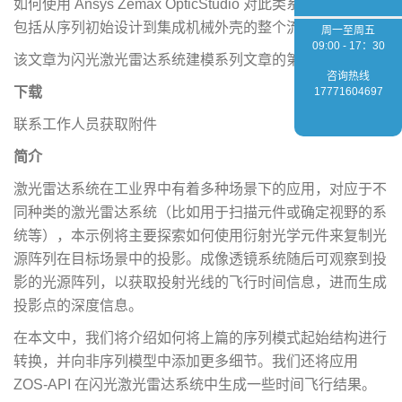
如何使用 Ansys Zemax OpticStudio 对此类系统进行建模，
包括从序列初始设计到集成机械外壳的整个流程。
周一至周五
09:00 - 17：30
该文章为闪光激光雷达系统建模系列文章的第二篇。
咨询热线
下载
17771604697
联系工作人员获取附件
简介
激光雷达系统在工业界中有着多种场景下的应用，对应于不
同种类的激光雷达系统（比如用于扫描元件或确定视野的系
统等），本示例将主要探索如何使用衍射光学元件来复制光
源阵列在目标场景中的投影。成像透镜系统随后可观察到投
影的光源阵列，以获取投射光线的飞行时间信息，进而生成
投影点的深度信息。
在本文中，我们将介绍如何将上篇的序列模式起始结构进行
转换，并向非序列模型中添加更多细节。我们还将应用
ZOS-API 在闪光激光雷达系统中生成一些时间飞行结果。