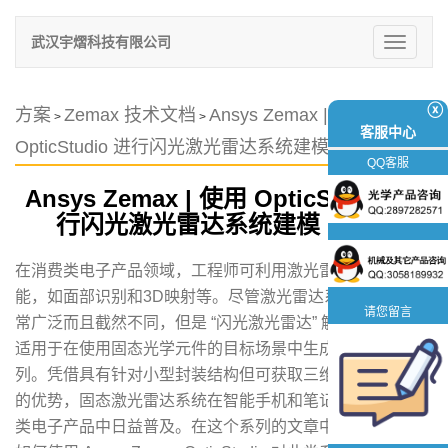
武汉宇熠科技有限公司
切
换
导
航
ⓧ
方案
Zemax 技术文档
Ansys Zemax | 使用
>
>
客服中心
OpticStudio 进行闪光激光雷达系统建模（中）
QQ客服
Ansys Zemax | 使用 OpticStudio 进
行闪光激光雷达系统建模（中）
在消费类电子产品领域，工程师可利用激光雷达实现众多功
能，如面部识别和3D映射等。尽管激光雷达系统的应用非
请您留言
常广泛而且截然不同，但是 “闪光激光雷达” 解决方案通常都
适用于在使用固态光学元件的目标场景中生成可检测的点阵
列。凭借具有针对小型封装结构但可获取三维空间数据方面
的优势，固态激光雷达系统在智能手机和笔记本电脑等消费
类电子产品中日益普及。在这个系列的文章中，我们将探讨