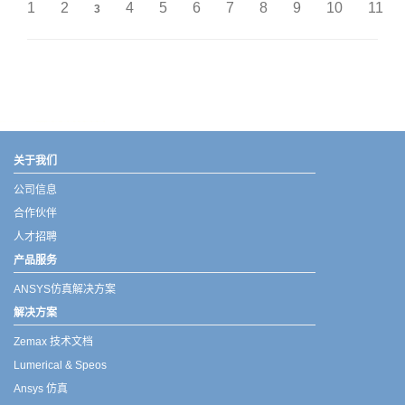
1
2
4
5
6
7
8
9
10
11
3
武汉宇熠,宇熠,ueotek,ANSYS,ZEMAX,SPEOS,LUMERICAL,FLUENT,流体仿真,结构仿真,电磁仿真,ANSYS代理商,ANSYS中国代理,zemax代理,maxwell代理,fluent代理,ASLD代理,MCGrating代理,CODE代理,fiberdesk代理
关于我们
公司信息
合作伙伴
人才招聘
产品服务
ANSYS仿真解决方案
解决方案
Zemax 技术文档
Lumerical & Speos
Ansys 仿真