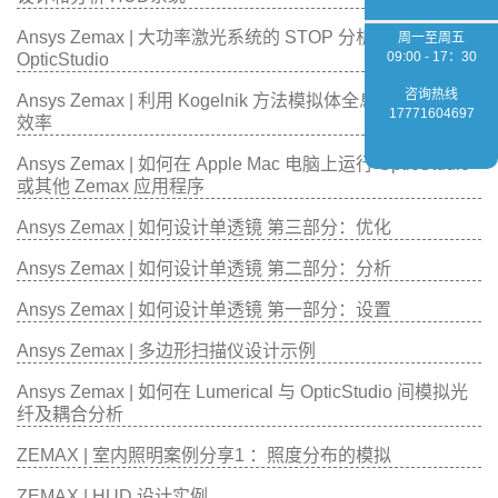
Ansys Zemax | 大功率激光系统的 STOP 分析1：如何使用
周一至周五
09:00 - 17：30
OpticStudio
咨询热线
Ansys Zemax | 利用 Kogelnik 方法模拟体全息光栅的衍射
17771604697
效率
Ansys Zemax | 如何在 Apple Mac 电脑上运行 OpticStudio
或其他 Zemax 应用程序
Ansys Zemax | 如何设计单透镜 第三部分：优化
Ansys Zemax | 如何设计单透镜 第二部分：分析
Ansys Zemax | 如何设计单透镜 第一部分：设置
Ansys Zemax | 多边形扫描仪设计示例
Ansys Zemax | 如何在 Lumerical 与 OpticStudio 间模拟光
纤及耦合分析
ZEMAX | 室内照明案例分享1 ：照度分布的模拟
ZEMAX | HUD 设计实例