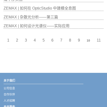
ZEMAX | 如何在 OpticStudio 中建模全息图
ZEMAX | 杂散光分析——第三篇
ZEMAX | 如何设计光谱仪——实际应用
1
2
3
4
5
6
7
8
9
11
10
武汉宇熠,宇熠,ueotek,ANSYS,ZEMAX,SPEOS,LUMERICAL,FLUENT,流体仿真,结构仿真,电磁仿真,ANSYS代理商,ANSYS中国代理,zemax代理,maxwell代理,fluent代理,ASLD代理,MCGrating代理,CODE代理,fiberdesk代理
关于我们
公司信息
合作伙伴
人才招聘