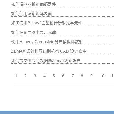
如何模拟双折射偏振器件
如何使用琼斯矩阵表面
如何使用Binary2面型设计衍射光学元件
如何在布局图中显示光瞳
使用Henyey-Greenstein分布模拟体散射
ZEMAX 设计档导出到机构 CAD 设计软件
如何提交供应商数据随Zemax更新发布
1
2
3
4
5
6
7
8
9
10
1