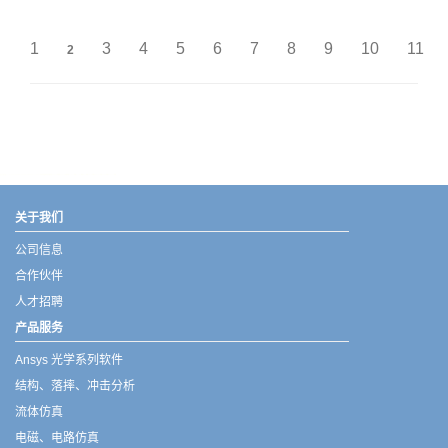
1
3
4
5
6
7
8
9
10
11
2
武汉宇熠,宇熠,ueotek,ANSYS,ZEMAX,SPEOS,LUMERICAL,FLUENT,流体仿真,结构仿真,电磁仿真,ANSYS代理商,ANSYS中国代理,zemax代理,maxwell代理,fluent代理,ASLD代理,MCGrating代理,CODE代理,fiberdesk代理
关于我们
公司信息
合作伙伴
人才招聘
产品服务
Ansys 光学系列软件
结构、落摔、冲击分析
流体仿真
电磁、电路仿真