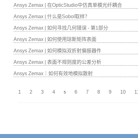
Ansys Zemax | 在OpticStudio中仿真单模光纤耦合
Ansys Zemax | 什么是Sobol取样？
Ansys Zemax | 如何寻找几何错误 - 第1部分
Ansys Zemax | 如何使用琼斯矩阵表面
Ansys Zemax | 如何模拟双折射偏振器件
Ansys Zemax | 表面不规则度的公差分析
Ansys Zemax｜如何有效地模拟散射
1
2
3
4
6
7
8
9
10
1
5