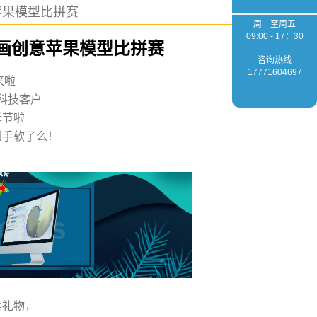
创意苹果模型比拼赛
周一至周五
09:00 - 17：30
| 绘画创意苹果模型比拼赛
咨询热线
17771604697
来啦
科技客户
诞节啦
到手软了么！
喜礼物，