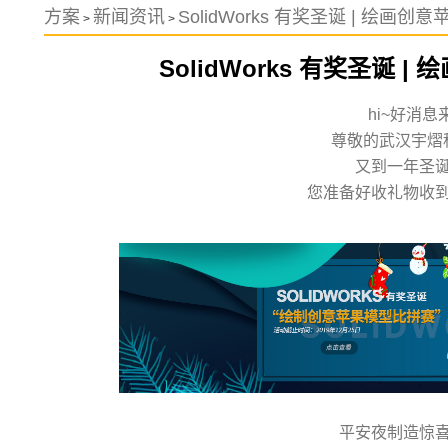
方案
新闻资讯
SolidWorks 有奖圣诞 | 绘画
>
>
SolidWorks 有奖圣诞 
hi~好消息
尊敬的武汉宇熠
又到一年圣
您准备好收礼物收
平安夜制造惊