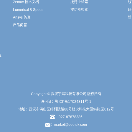
Zemax 技术文档
按行业检索
线
Lumerical & Speos
按功能检索
研
Ansys 仿真
新
产品问答
真
Copyright © 武汉宇熠科技有限公司 版权所有
许可证：
鄂ICP备17024311号-1
地址：武汉市洪山区邮科院路88号烽火科技大厦9楼1区012号
：027-87878386
：market@ueotek.com