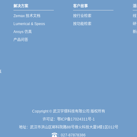
解决方案
客户故事
活
Zemax 技术文档
按行业检索
线
Lumerical & Speos
按功能检索
研
Ansys 仿真
新
产品问答
真
Copyright © 武汉宇熠科技有限公司 版权所有
许可证：
鄂ICP备17024311号-1
地址：武汉市洪山区邮科院路88号烽火科技大厦9楼1区012号
：027-87878386