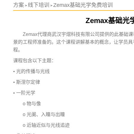
方案
线下培训
Zemax基础光学免费培训
>
>
Zemax基础
Zemax代理商武汉宇熠科技有限公司提供的此基础课
景的工程师准备的。这个课程讲解基本的概念，让学员具
程。
课程包含以下主题：
• 光的传播与光线
• 斯涅尔定律
• 一阶光学
o 物与像
o 光阑、入瞳与出瞳
o 近轴近似与光线追迹