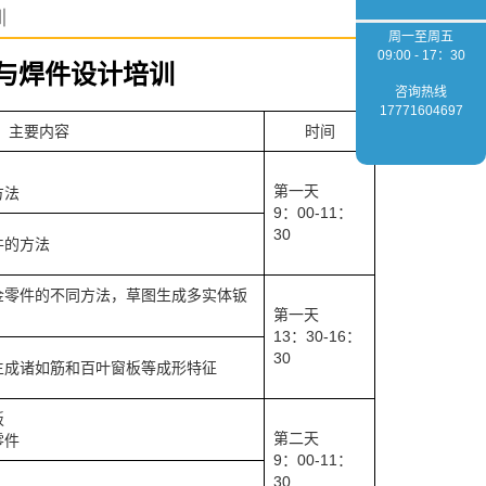
训
周一至周五
09:00 - 17：30
金件与焊件设计培训
咨询热线
17771604697
主要内容
时间
第一天
方法
9：00-11：
30
件的方法
金零件的不同方法，草图生成多实体钣
第一天
13：30-16：
30
生成诸如筋和百叶窗板等成形特征
板
第二天
零件
9：00-11：
30