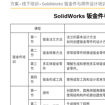
方案
线下培训
SolidWorks 钣金件与焊件设计培
>
>
SolidWorks 钣
课程
第一
法兰的基本设计方法
钣金法兰方法
节
如何创建钣金零件的设计
第二
钣金转换方法
将常规零件转换成钣金零
节
钣金件培
训
第三
多实体钣金零
理解生成和使用多实体钣
节
件
金零件。
第四
钣金形成工具
使用成型工具和设计库来
节
第一
创建焊件、圆角焊缝角撑
焊件
节
使用结构构件轮廓创建库
第二
生成焊件工程图