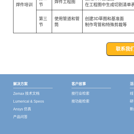
焊件工程图
焊件培训
节
在工程图中生成切割清单
第三
使用管道和管
创建3D草图和基准面
节
筒
制作弯管和特殊剪裁等
联系我
解决方案
客户故事
活
Zemax 技术文档
按行业检索
线
Lumerical & Speos
按功能检索
研
Ansys 仿真
新
产品问答