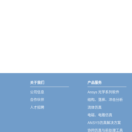
武汉宇熠,宇熠,ueotek,ANSYS,ZEMAX,SPEOS,LUMERICAL,FLUENT,流体仿真,结构仿真,电磁仿真,ANSYS代理商,ANSYS中国代理,zemax代理,maxwell代理,fluent代理,ASLD代理,MCGrating代理,CODE代理,fiberdesk代理
关于我们
产品服务
公司信息
Ansys 光学系列软件
合作伙伴
结构、落摔、冲击分析
人才招聘
流体仿真
电磁、电路仿真
ANSYS仿真解决方案
协同仿真与前处理工具