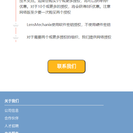
联系我们
武汉宇熠,宇熠,ueotek,ANSYS,ZEMAX,SPEOS,LUMERICAL,FLUENT,流体仿真,结构仿真,电磁仿真,ANSYS代理商,ANSYS中国代理,zemax代理,maxwell代理,fluent代理,ASLD代理,MCGrating代理,CODE代理,fiberdesk代理
关于我们
公司信息
合作伙伴
人才招聘