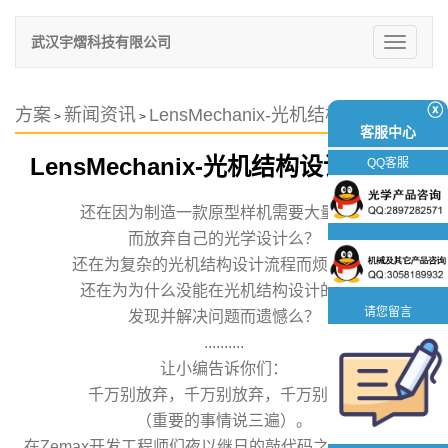
武汉宇熠科技有限公司
切
换
导
航
ⓧ
方案
新闻资讯
LensMechanix-光机结构设计的福音
>
>
客服中心
LensMechanix-光机结构设计的福音
QQ客服
还在因为制造一款原型样机需要大量资金
而放弃自己的光学设计么？
还在为复杂的光机结构设计流程而烦恼么？
还在为为什么没能在光机结构设计的早期
请您留言
发现并解决问题而遗憾么？
..........
让小编告诉你们：
千万别放弃，千万别放弃，千万别放弃
（重要的事情说三遍）。
在Zemax开发工程师们夜以继日的敲代码之后，一款新的