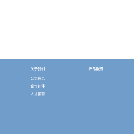
武汉宇熠,宇熠,ueotek,ANSYS,ZEMAX,SPEOS,LUMERICAL,FLUENT,流体仿真,结构仿真,电磁仿真,ANSYS代理商,ANSYS中国代理,zemax代理,maxwell代理,fluent代理,ASLD代理,MCGrating代理,CODE代理,fiberdesk代理
关于我们
产品服务
公司信息
合作伙伴
人才招聘