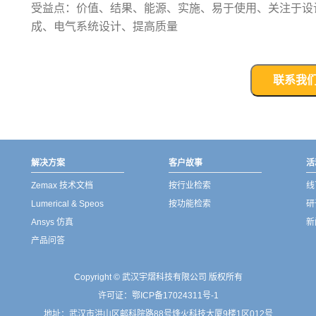
受益点：价值、结果、能源、实施、易于使用、关注于设
成、电气系统设计、提高质量
联系我
解决方案
客户故事
活
Zemax 技术文档
按行业检索
线
Lumerical & Speos
按功能检索
研
Ansys 仿真
新
产品问答
Copyright © 武汉宇熠科技有限公司 版权所有
许可证：
鄂ICP备17024311号-1
地址：武汉市洪山区邮科院路88号烽火科技大厦9楼1区012号