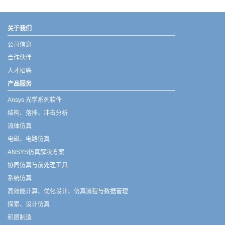
武汉宇熠,宇熠,ueotek,ANSYS,ZEMAX,SPEOS,LUMERICAL,FLUENT,流体仿真,结构仿真,电磁仿真,ANSYS代理商,ANSYS中国代理,zemax代理,maxwell代理,fluent代理,ASLD代理,MCGrating代理,CODE代理,fiberdesk代理
关于我们
公司信息
合作伙伴
人才招聘
产品服务
Ansys 光学系列软件
结构、落摔、冲击分析
流体仿真
电磁、电路仿真
ANSYS仿真解决方案
协同仿真与前处理工具
系统仿真
高效能计算、优化设计、仿真流程与数据管理
探索、设计仿真
积层制造