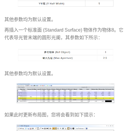
其他参数均为默认设置。
再插入一个标准面 (Standard Surface) 物体作为物体8。它
代表导光管末端的圆形光阑，其参数如下所示：
其他参数均为默认设置。
如果此时更新布局图，您将会看到如下提示：