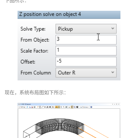
下图所示：
现在，系统布局图如下所示：