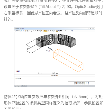
我们需要将物体4绕Y轴旋转-90°，在非序列元件编辑器中，
设置关于参数旋转Y (Tilt About Y) 为-90。OpticStudio使用
右手坐标系，因此从Y轴正向看去，绕Y轴反向旋转是顺时
针的。
物体4的Z轴位置参数应与参数外R相同（即-5mm），将矩
形体Z轴位置的求解类型同样定义为拾取求解，参数设置如