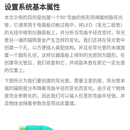
设置系统基本属性
本文示例的目的是创建一个90°弯曲的矩形丙烯酸树脂导光
管，它通常用于电路板印刷过程中，将LED（发光二极管）
的光线中继到仪器面板上，并分析当弯曲半径改变时，导光
管另一端的辐照度会产生怎样的变化。我们还将在导光管中
创建一个孔，以方便插入装配结构。并且在导光管的末端放
置一个圆形孔径，这样仪器面板上得到的光斑则为圆形。在
创建导光管后，我们将复制它，并将副本放在距它一定长度
的位置上。
下图所示为我们要创建的导光管。需要注意的是，导光管末
端的辐照度分布随着弯曲半径的变化而变化。由于这个物体
是完全参数化的，因此我们可以输入任意的弯曲半径值，并
且物体会随着参数改变而动态重建。