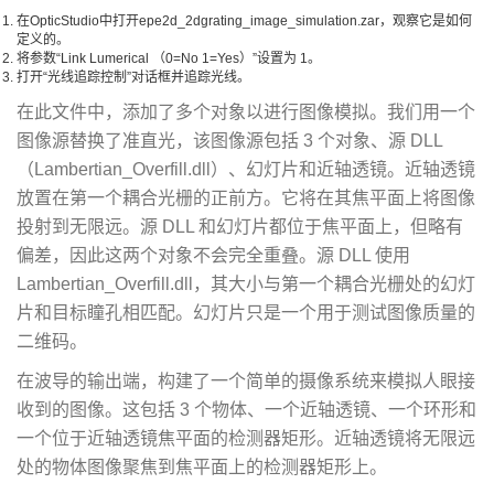
在OpticStudio中打开epe2d_2dgrating_image_simulation.zar，观察它是如何
定义的。
将参数“Link Lumerical （0=No 1=Yes）”设置为 1。
打开“光线追踪控制”对话框并追踪光线。
在此文件中，添加了多个对象以进行图像模拟。我们用一个
图像源替换了准直光，该图像源包括 3 个对象、源 DLL
（Lambertian_Overfill.dll）、幻灯片和近轴透镜。近轴透镜
放置在第一个耦合光栅的正前方。它将在其焦平面上将图像
投射到无限远。源 DLL 和幻灯片都位于焦平面上，但略有
偏差，因此这两个对象不会完全重叠。源 DLL 使用
Lambertian_Overfill.dll，其大小与第一个耦合光栅处的幻灯
片和目标瞳孔相匹配。幻灯片只是一个用于测试图像质量的
二维码。
在波导的输出端，构建了一个简单的摄像系统来模拟人眼接
收到的图像。这包括 3 个物体、一个近轴透镜、一个环形和
一个位于近轴透镜焦平面的检测器矩形。近轴透镜将无限远
处的物体图像聚焦到焦平面上的检测器矩形上。