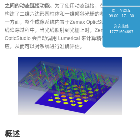
之间的动态链接功能
。为了使用动态链接，在Lumerical中
周一至周五
构建了二维六边形圆柱体和一维倾斜光栅的参数化模型。另
09:00 - 17：30
一方面，整个成像系统内置于Zemax OpticStudio中。在光
咨询热线
线追踪过程中，当光线照射到光栅上时，Zemax
17771604697
OpticStudio 会自动调用 Lumerical 来计算精确的电场响
应，从而可以对系统进行准确评估。
概述