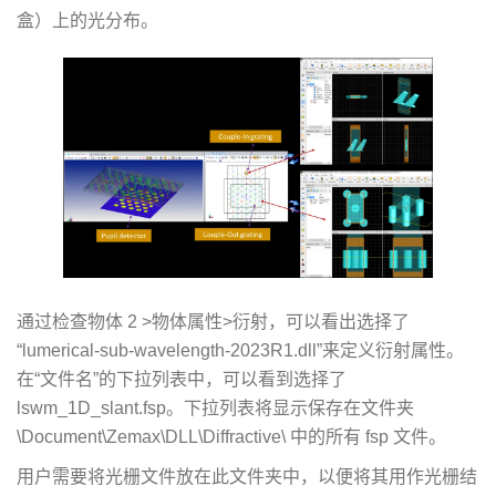
盒）上的光分布。
通过检查物体 2 >物体属性>衍射，可以看出选择了
“lumerical-sub-wavelength-2023R1.dll”来定义衍射属性。
在“文件名”的下拉列表中，可以看到选择了
lswm_1D_slant.fsp。下拉列表将显示保存在文件夹
\Document\Zemax\DLL\Diffractive\ 中的所有 fsp 文件。
用户需要将光栅文件放在此文件夹中，以便将其用作光栅结