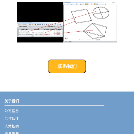
联系我们
武汉宇熠,宇熠,ueotek,ANSYS,ZEMAX,SPEOS,LUMERICAL,FLUENT,流体仿真,结构仿真,电磁仿真,ANSYS代理商,ANSYS中国代理,zemax代理,maxwell代理,fluent代理,ASLD代理,MCGrating代理,CODE代理,fiberdesk代理
关于我们
公司信息
合作伙伴
人才招聘