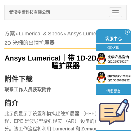
武汉宇熠科技有限公司
切
换
导
航
ⓧ
方案
Lumerical & Speos
Ansys Lumerical｜带 1D-
>
>
客服中心
2D 光栅的出瞳扩展器
QQ客服
Ansys Lumerical｜带 1D-2D 光栅的出
瞳扩展器
附件下载
联系工作人员获取附件
请您留言
简介
此示例显示了设置和模拟出瞳扩展器 （EPE） 的工作流
程，EPE 是波导型增强现实 （AR） 设备的重要组成部
分。该工作流程将利用
Lumerical 和 Zemax OpticStudio