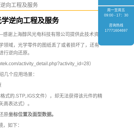
学逆向工程及服务
周一至周五
09:00 - 17：30
—光学逆向工程及服务
咨询热线
17771604697
—感谢上海醇风光电科技有限公司提供此技术资料
学领域，光学零件的图纸丢了或者损坏了，还有
进行逆向还原。
ctivity_detail.php?activity_id=28）
介绍几个应用场景：
原
的.STP,.IGS文件），却无法获得该元件的精
矢高表达式）。
还原
坐标位置及面型数据。
透镜，如下：