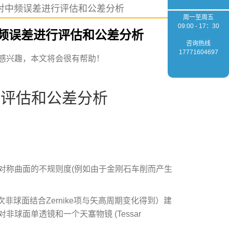
io 如何对中频误差进行评估和公差分析
周一至周五
09:00 - 17：30
如何对中频误差进行评估和公差分析
咨询热线
17771604697
感兴趣，本文将会很有帮助！
行评估和公差分析
对称曲面的不规则度(例如由于金刚石车削而产生
非球面结合Zernike项与矢高周期变化得到）建
球面单透镜和一个天塞物镜 (Tessar