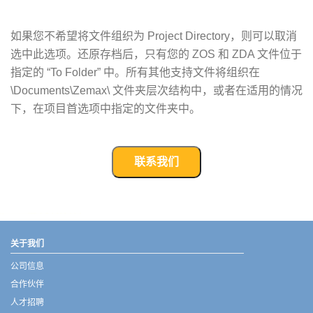
如果您不希望将文件组织为 Project Directory，则可以取消
选中此选项。还原存档后，只有您的 ZOS 和 ZDA 文件位于
指定的 “To Folder” 中。所有其他支持文件将组织在
\Documents\Zemax\ 文件夹层次结构中，或者在适用的情况
下，在项目首选项中指定的文件夹中。
联系我们
武汉宇熠,宇熠,ueotek,ANSYS,ZEMAX,SPEOS,LUMERICAL,FLUENT,流体仿真,结构仿真,电磁仿真,ANSYS代理商,ANSYS中国代理,zemax代理,maxwell代理,fluent代理,ASLD代理,MCGrating代理,CODE代理,fiberdesk代理
关于我们
公司信息
合作伙伴
人才招聘