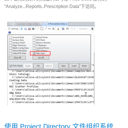
“Analyze...Reports..Prescription Data”下访问。
使用 Project Directory 文件组织系统